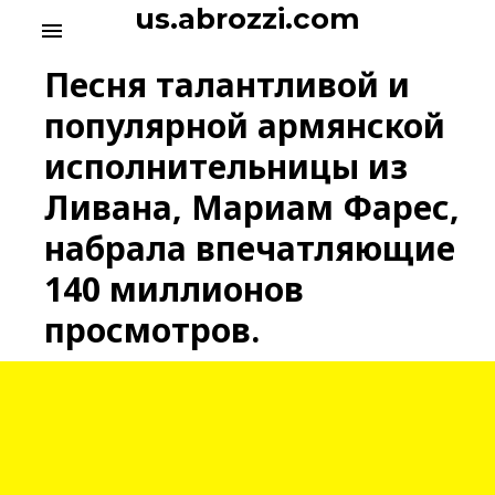
S
us.abrozzi.com
menu
k
i
Песня талантливой и
p
t
популярной армянской
o
исполнительницы из
c
o
Ливана, Мариам Фарес,
n
t
набрала впечатляющие
e
140 миллионов
n
t
просмотров.